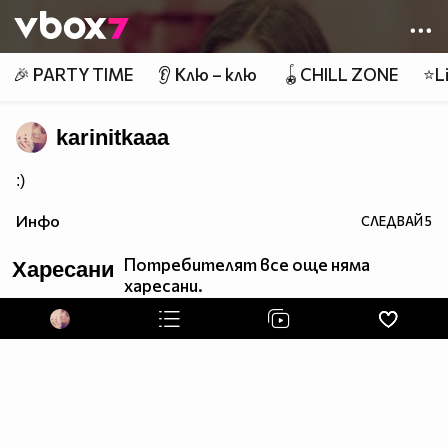
Member of
👾
🎉 PARTY TIME
👂 Клю – клю
🪀CHILL ZONE
⭐Li
karinitkaaa
:)
Инфо
СЛЕДВАЙ
5
Потребителят все още няма
Харесани
харесани.