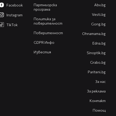
Партньорска
Abv.bg
Facebook
програма
Vesti.bg
Instagram
Политика за
поверителност
Gong.bg
TikTok
Поверителност
Оhnamama.bg
GDPR Инфо
Edna.bg
Известия
Sinoptik.bg
Grabo.bg
Pariteni.bg
За нас
За реклама
Контакт
Помощ