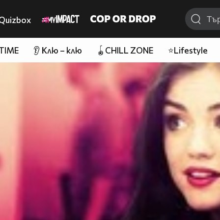
Quizbox
 TIME
👂 Клю – клю
🪀CHILL ZONE
⭐Lifestyle