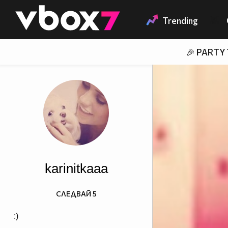
Member of
👾
Trending
🎉 PARTY
karinitkaaa
СЛЕДВАЙ
5
:)