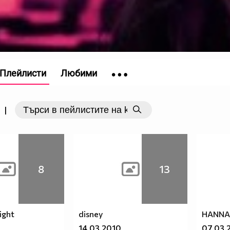
Плейлисти
Любими
|
8
13
sight
disney
HANNA
14.03.2010
07.03.