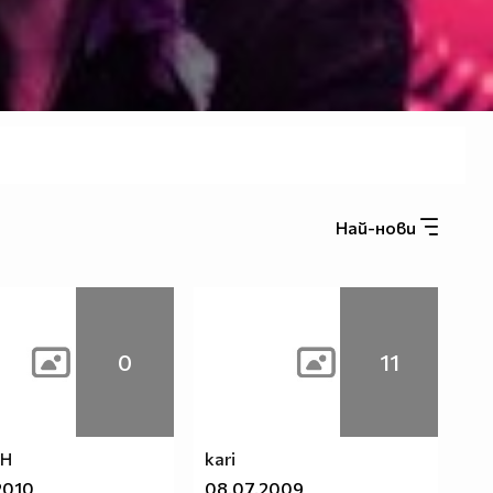
Най-нови
0
11
H
kari
2010
08.07.2009