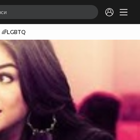
🌈LGBTQ