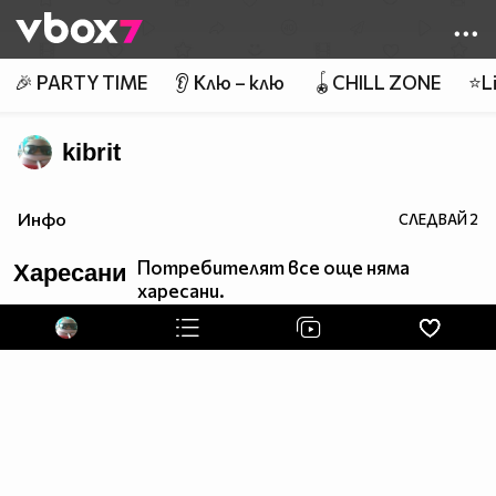
Member of
👾
🎉 PARTY TIME
👂 Клю – клю
🪀CHILL ZONE
⭐Li
kibrit
Инфо
СЛЕДВАЙ
2
Потребителят все още няма
Харесани
харесани.