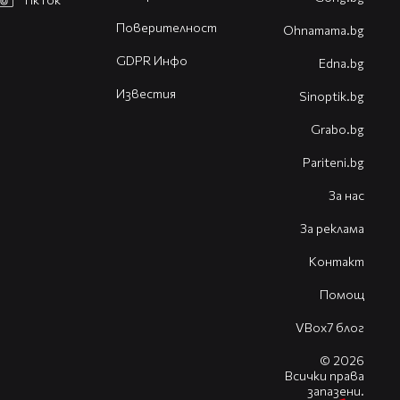
Поверителност
Оhnamama.bg
GDPR Инфо
Edna.bg
Известия
Sinoptik.bg
Grabo.bg
Pariteni.bg
За нас
За реклама
Контакт
Помощ
VBox7 блог
© 2026
Всички права
запазени.