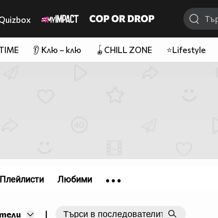
Quizbox
 TIME
👂 Клю – клю
🪀CHILL ZONE
⭐Lifestyle
Плейлисти
Любими
|
тели