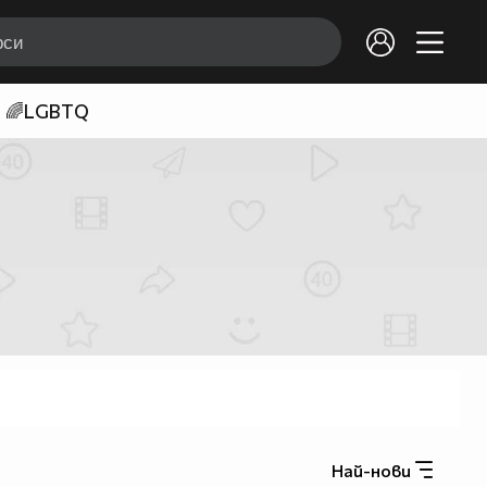
🌈LGBTQ
Най-нови