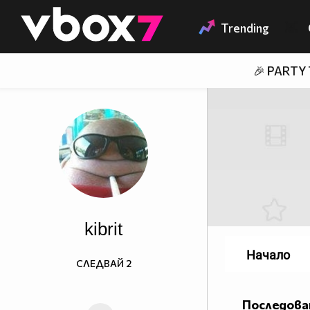
Member of
👾
Trending
🎉 PARTY
kibrit
Начало
СЛЕДВАЙ
2
Последова