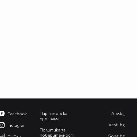
Партньорска
Abv.bg
Facebook
програма
Vesti.bg
Instagram
Политика за
поверителност
Gong.bg
TikTok