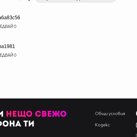
a6a83c56
ЕДВАЙ
0
ba1981
ЕДВАЙ
0
Общи условия
Кодекс