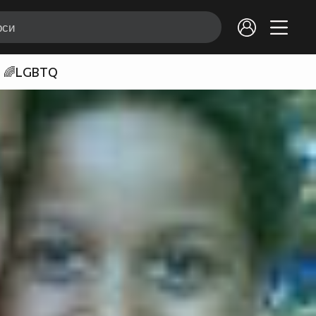
🌈LGBTQ