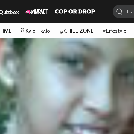
Quizbox
 TIME
👂 Клю – клю
🪀CHILL ZONE
⭐Lifestyle