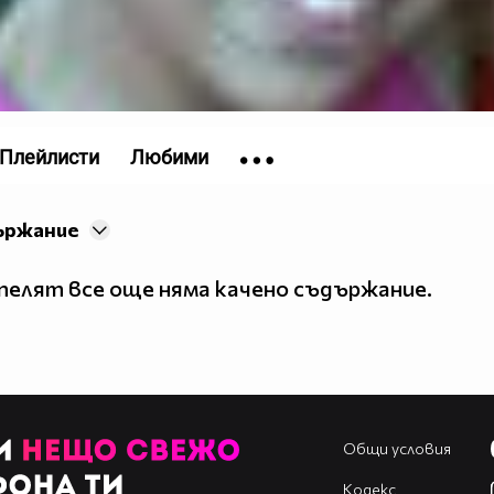
Плейлисти
Любими
ържание
елят все още няма качено съдържание.
Общи условия
Кодекс