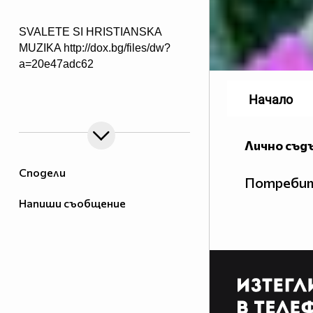
SVALETE SI HRISTIANSKA
MUZIKA http://dox.bg/files/dw?
a=20e47adc62
Начало
Лично съд
Сподели
Потребит
Напиши съобщение