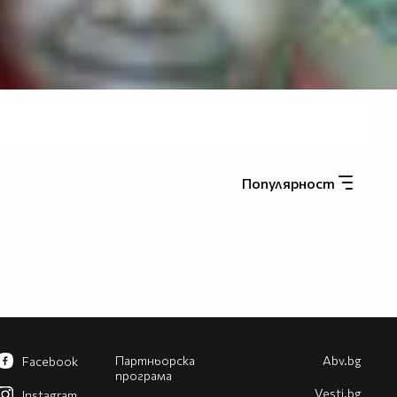
Популярност
Партньорска
Abv.bg
Facebook
програма
Vesti.bg
Instagram