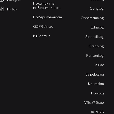
Политика за
поверителност
Gong.bg
TikTok
Поверителност
Оhnamama.bg
GDPR Инфо
Edna.bg
Известия
Sinoptik.bg
Grabo.bg
Pariteni.bg
За нас
За реклама
Контакт
Помощ
VBox7 блог
© 2026