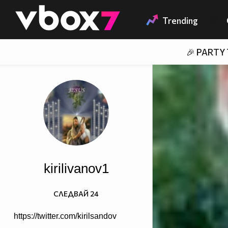
Member of
👾
Trending
🎉 PARTY
kirilivanov1
СЛЕДВАЙ
24
https://twitter.com/kirilsandov