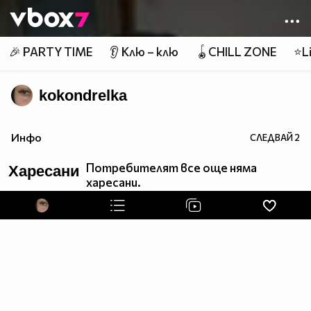
Member of
👾
🎉 PARTY TIME
👂 Клю – клю
🪀CHILL ZONE
⭐Li
kokondrelka
Инфо
СЛЕДВАЙ
2
Потребителят все още няма
Харесани
харесани.