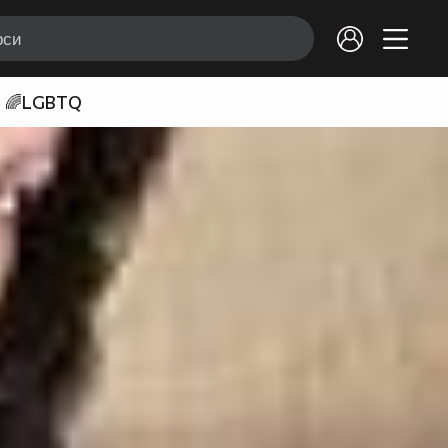
🌈LGBTQ