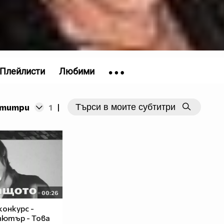
Плейлисти
Любими
бтитри
1
|
00:26
 конкурс -
ютър - Това