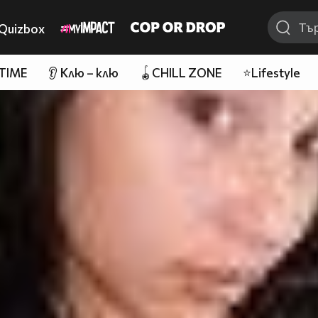
Quizbox
 TIME
👂 Клю – клю
🪀CHILL ZONE
⭐Lifestyle