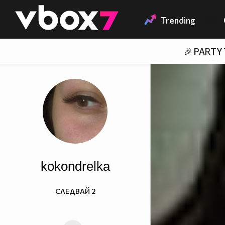
Member of
👾
Trending
🎉 PARTY
kokondrelka
СЛЕДВАЙ
2