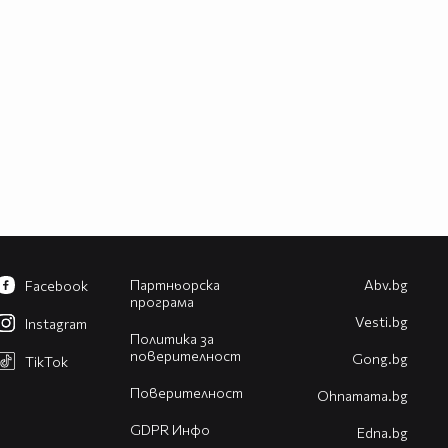
Партньорска
Abv.bg
Facebook
програма
Vesti.bg
Instagram
Политика за
поверителност
Gong.bg
TikTok
Поверителност
Оhnamama.bg
GDPR Инфо
Edna.bg