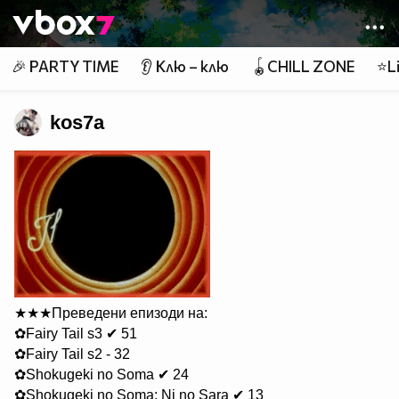
Member of
👾
🎉 PARTY TIME
👂 Клю – клю
🪀CHILL ZONE
⭐Li
kos7a
★★★Преведени епизоди на:
✿Fairy Tail s3 ✔ 51
✿Fairy Tail s2 - 32
✿Shokugeki no Soma ✔ 24
✿Shokugeki no Soma: Ni no Sara ✔ 13