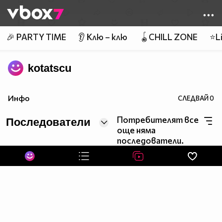
Member of
👾
🎉 PARTY TIME
👂 Клю – клю
🪀CHILL ZONE
⭐Li
kotatscu
Инфо
СЛЕДВАЙ
0
Потребителят все
Последователи
още няма
последователи.