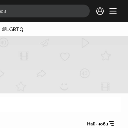
🌈LGBTQ
Най-нови