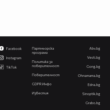
Партньорска
Abv.bg
Facebook
програма
Vesti.bg
Instagram
Политика за
поверителност
Gong.bg
TikTok
Поверителност
Оhnamama.bg
GDPR Инфо
Edna.bg
Известия
Sinoptik.bg
Grabo.bg