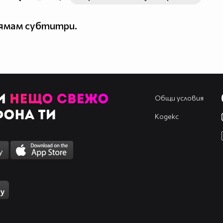
нямам субтитри.
Общи условия
Кодекс