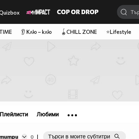
Quizbox
 TIME
👂 Клю – клю
🪀CHILL ZONE
⭐Lifestyle
Плейлисти
Любими
бтитри
0
|