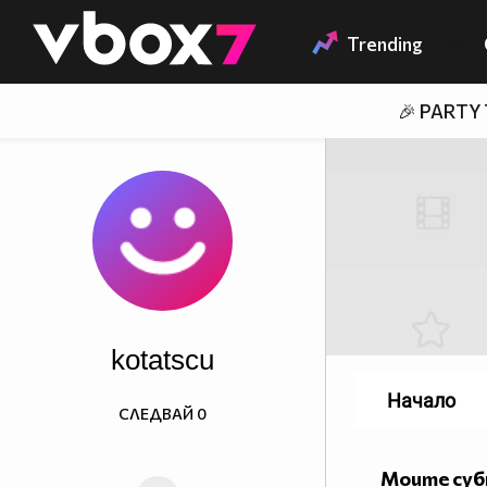
Member of
👾
Trending
🎉 PARTY
kotatscu
Начало
СЛЕДВАЙ
0
Моите су