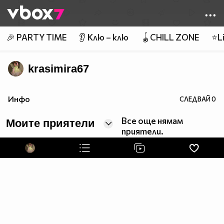
Member of
👾
🎉 PARTY TIME
👂 Клю – клю
🪀CHILL ZONE
⭐Li
krasimira67
Инфо
СЛЕДВАЙ
0
Все още нямам
Моите приятели
приятели.