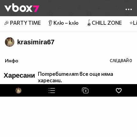
Member of
👾
🎉 PARTY TIME
👂 Клю – клю
🪀CHILL ZONE
⭐Li
krasimira67
Инфо
СЛЕДВАЙ
0
Потребителят все още няма
Харесани
харесани.