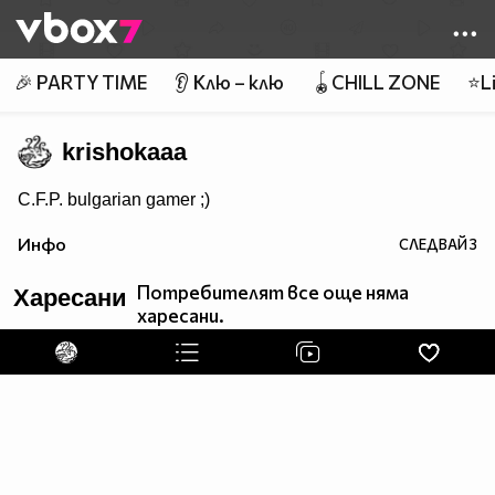
Member of
👾
🎉 PARTY TIME
👂 Клю – клю
🪀CHILL ZONE
⭐Li
krishokaaa
C.F.P. bulgarian gamer ;)
Инфо
СЛЕДВАЙ
3
Потребителят все още няма
Харесани
харесани.