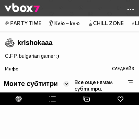
Member of
👾
🎉 PARTY TIME
👂 Клю – клю
🪀CHILL ZONE
⭐Li
krishokaaa
C.F.P. bulgarian gamer ;)
Инфо
СЛЕДВАЙ
3
Все още нямам
Моите субтитри
субтитри.