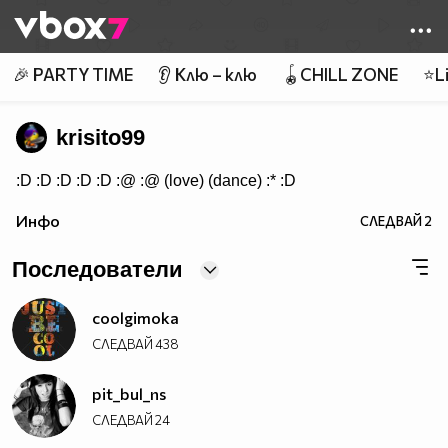
Member of
👾
🎉 PARTY TIME
👂 Клю – клю
🪀CHILL ZONE
⭐Li
krisito99
:D :D :D :D :D :@ :@ (love) (dance) :* :D
Инфо
СЛЕДВАЙ
2
Последователи
coolgimoka
СЛЕДВАЙ
438
pit_bul_ns
СЛЕДВАЙ
24