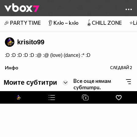
Member of
👾
🎉 PARTY TIME
👂 Клю – клю
🪀CHILL ZONE
⭐Li
krisito99
:D :D :D :D :D :@ :@ (love) (dance) :* :D
Инфо
СЛЕДВАЙ
2
Все още нямам
Моите субтитри
субтитри.