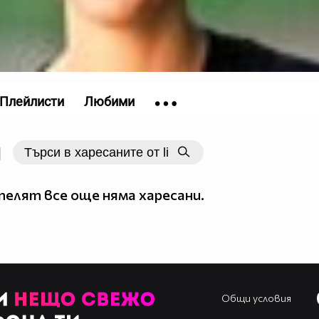
Плейлисти
Любими
|
елят все още няма харесани.
Общи условия