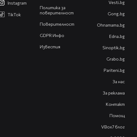
Vesti.bg
Instagram
Политика за
поверителност
Gong.bg
TikTok
Поверителност
Оhnamama.bg
GDPR Инфо
Edna.bg
Известия
Sinoptik.bg
Grabo.bg
Pariteni.bg
За нас
За реклама
Контакт
Помощ
VBox7 блог