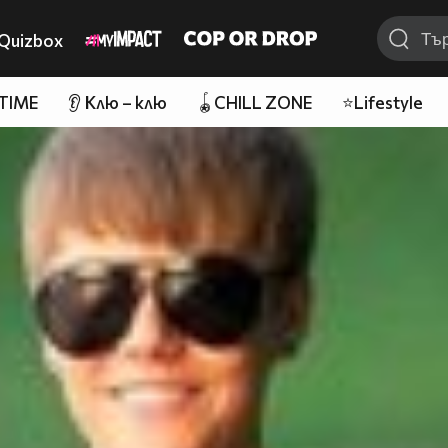
Quizbox
 TIME
👂 Клю – клю
🪀CHILL ZONE
⭐Lifestyle