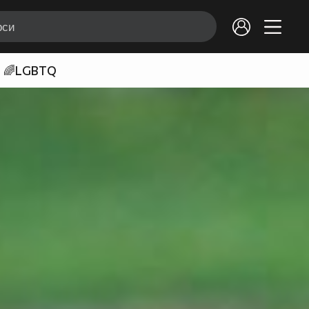
🌈LGBTQ