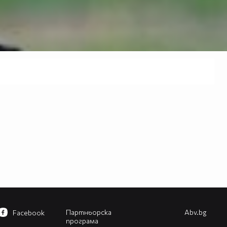
Партньорска
Abv.bg
Facebook
програма