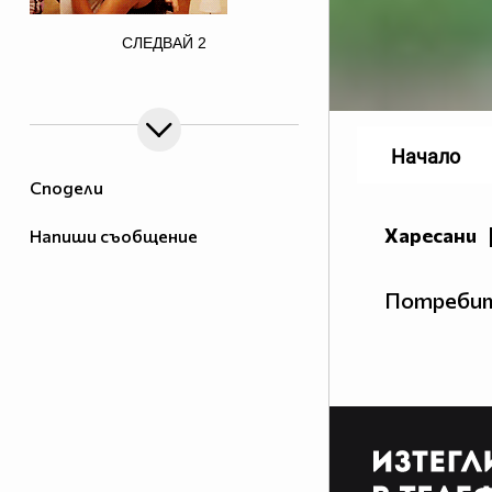
href="http://photobucket.com/images/justin
СЛЕДВАЙ
2
bieber" target="_blank">
Начало
Сподели
Харесани
Напиши съобщение
Потребит