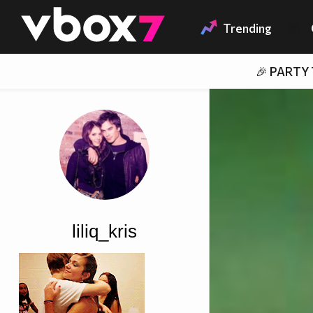
Member of
👾
Trending
🎉 PARTY
liliq_kris