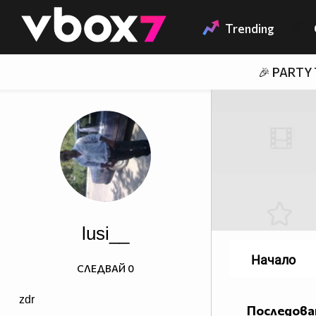
Member of
👾
Trending
🎉 PARTY
lusi__
Начало
СЛЕДВАЙ
0
zdr
Последова