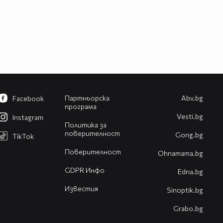
Партньорска
Abv.bg
Facebook
програма
Vesti.bg
Instagram
Политика за
поверителност
Gong.bg
TikTok
Поверителност
Оhnamama.bg
GDPR Инфо
Edna.bg
Известия
Sinoptik.bg
Grabo.bg