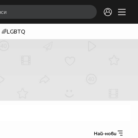
🌈LGBTQ
Най-нови