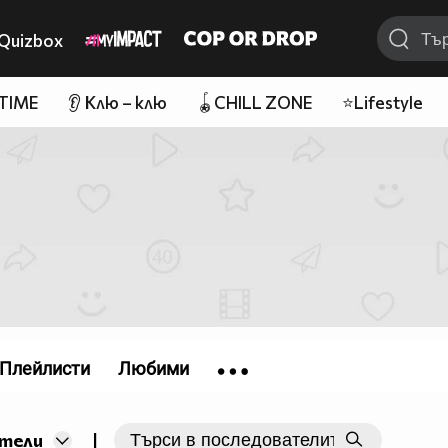
Quizbox
 TIME
👂 Клю – клю
🪀CHILL ZONE
⭐Lifestyle
Плейлисти
Любими
|
тели