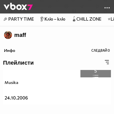
Member of
👾
🎉 PARTY TIME
👂 Клю – клю
🪀CHILL ZONE
⭐Li
maff
Инфо
СЛЕДВАЙ
0
Плейлисти
5
Musika
24.10.2006