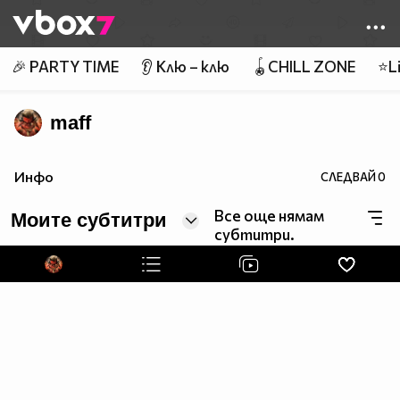
Member of
👾
🎉 PARTY TIME
👂 Клю – клю
🪀CHILL ZONE
⭐Li
maff
Инфо
СЛЕДВАЙ
0
Все още нямам
Моите субтитри
субтитри.