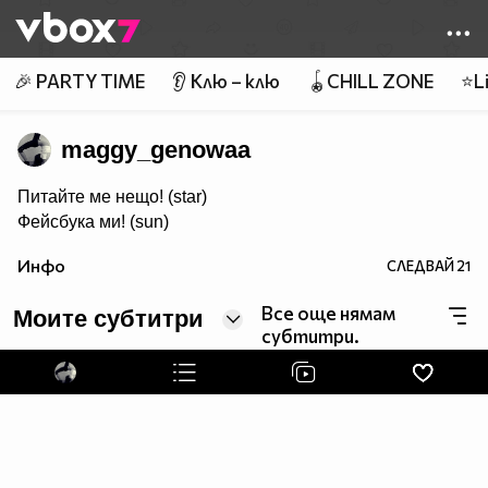
Member of
👾
🎉 PARTY TIME
👂 Клю – клю
🪀CHILL ZONE
⭐Li
maggy_genowaa
Питайте ме нещо! (star)
Фейсбука ми! (sun)
Инфо
СЛЕДВАЙ
21
Все още нямам
Моите субтитри
субтитри.