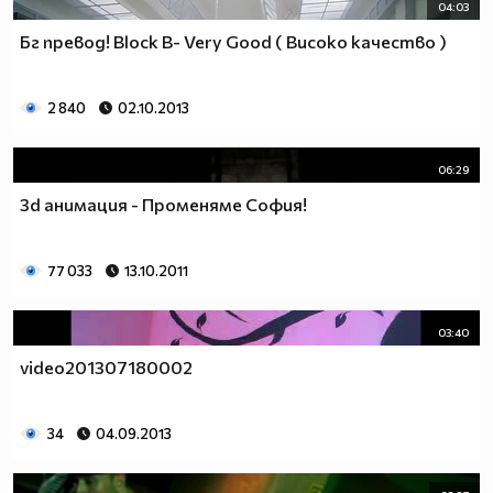
04:03
Бг превод! Block B- Very Good ( Високо качество )
2 840
02.10.2013
06:29
3d анимация - Променяме София!
77 033
13.10.2011
03:40
video201307180002
34
04.09.2013