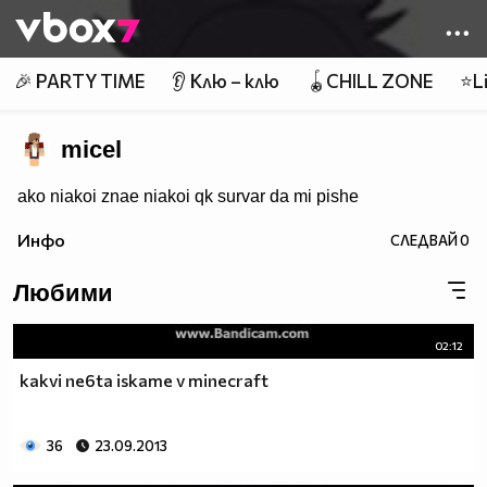
Member of
👾
🎉 PARTY TIME
👂 Клю – клю
🪀CHILL ZONE
⭐Li
micel
ako niakoi znae niakoi qk survar da mi pishe
Инфо
СЛЕДВАЙ
0
Любими
02:12
kakvi ne6ta iskame v minecraft
36
23.09.2013