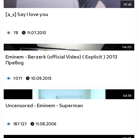
01:45
[a_s] Say I love you
78
11.07.2013
04:20
Eminem - Berzerk (official Video) ( Explicit ) 2013
Превод
1 071
10.09.2013
04:59
Uncensored - Eminem - Superman
187 127
11.08.2006