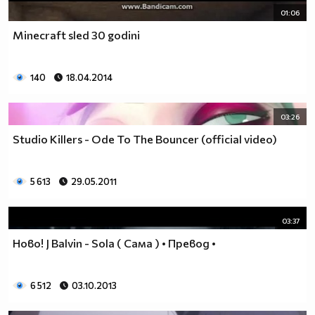
01:06
Minecraft sled 30 godini
140
18.04.2014
03:26
Studio Killers - Ode To The Bouncer (official video)
5 613
29.05.2011
03:37
Нoво! J Balvin - Sola ( Сама ) • Превод •
6 512
03.10.2013