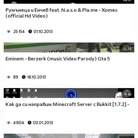
04:01
Румънеца и Енчев feat. N.a.s.o & Pla.me - Хотел
(official Hd Video)
25 154
01.10.2013
02:29
Eminem - Berzerk (music Video Parody) Gta 5
89
18.10.2013
11:43
Как да си направим Minecraft Server с Bukkit [1.7.2] -
4 804
03.01.2013