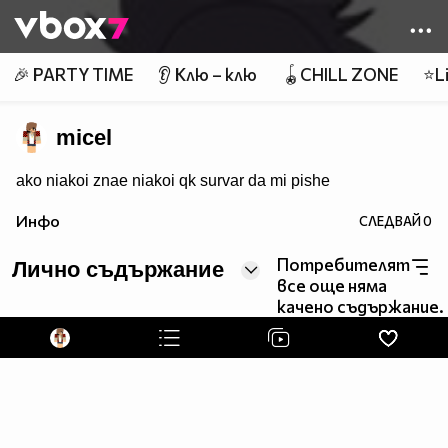
Member of
👾
🎉 PARTY TIME
👂 Клю – клю
🪀CHILL ZONE
⭐Li
micel
ako niakoi znae niakoi qk survar da mi pishe
Инфо
СЛЕДВАЙ
0
Потребителят
Лично съдържание
все още няма
качено съдържание.