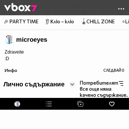
Member of
👾
🎉 PARTY TIME
👂 Клю – клю
🪀CHILL ZONE
⭐Li
microeyes
Zdraveite
:D
Инфо
СЛЕДВАЙ
0
Потребителят
Лично съдържание
все още няма
качено съдържание.