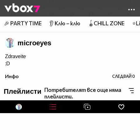
Member of
👾
🎉 PARTY TIME
👂 Клю – клю
🪀CHILL ZONE
⭐Li
microeyes
Zdraveite
:D
Инфо
СЛЕДВАЙ
0
Потребителят все още няма
Плейлисти
плейлисти.