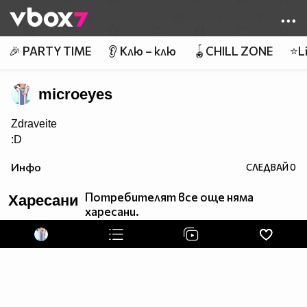
Member of
👾
🎉 PARTY TIME
👂 Клю – клю
🪀CHILL ZONE
⭐Li
microeyes
Zdraveite
:D
Инфо
СЛЕДВАЙ
0
Потребителят все още няма
Харесани
харесани.