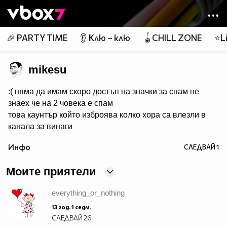
Member of
👾
🎉 PARTY TIME
👂 Клю – клю
🪀CHILL ZONE
⭐Li
mikesu
:( няма да имам скоро достъп на значки за спам не
знаех че на 2 човека е спам
това каунтър който изброява колко хора са влезли в
канала за винаги
Инфо
СЛЕДВАЙ
1
page counters
(headbang)
Моите приятели
everything_or_nothing
13 год. 1 седм.
СЛЕДВАЙ
26