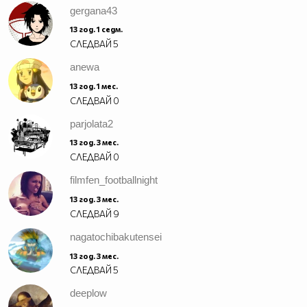
gergana43
13 год. 1 седм.
СЛЕДВАЙ
5
anewa
13 год. 1 мес.
СЛЕДВАЙ
0
parjolata2
13 год. 3 мес.
СЛЕДВАЙ
0
filmfen_footballnight
13 год. 3 мес.
СЛЕДВАЙ
9
nagatochibakutensei
13 год. 3 мес.
СЛЕДВАЙ
5
deeplow