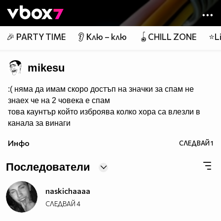
Member of
👾
🎉 PARTY TIME
👂 Клю – клю
🪀CHILL ZONE
⭐Li
mikesu
:( няма да имам скоро достъп на значки за спам не
знаех че на 2 човека е спам
това каунтър който изброява колко хора са влезли в
канала за винаги
Инфо
СЛЕДВАЙ
1
page counters
(headbang)
Последователи
naskichaaaa
СЛЕДВАЙ
4