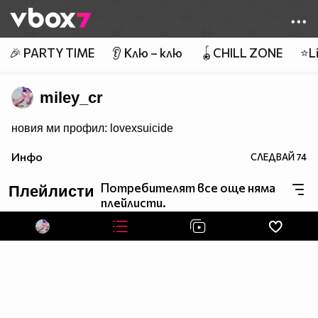
Member of
👾
🎉 PARTY TIME
👂 Клю – клю
🪀CHILL ZONE
⭐Li
miley_cr
новия ми профил: lovexsuicide
Инфо
СЛЕДВАЙ
74
Потребителят все още няма
Плейлисти
плейлисти.