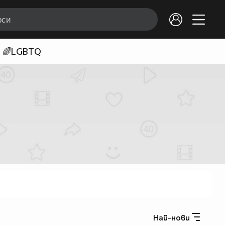
🌈LGBTQ
Най-нови