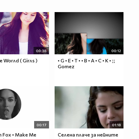
00:38
00:12
 Worлd ( Girлs )
• G • E • T • • B • A • C • K • ;;
Gomez
00:17
01:18
n Fox • Make Me
Селена плаче за нейните