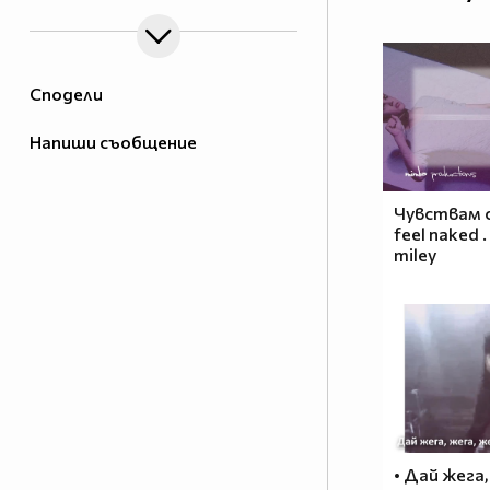
Сподели
Напиши съобщение
Чувствам се 
feel naked . 
miley
• Дай жега