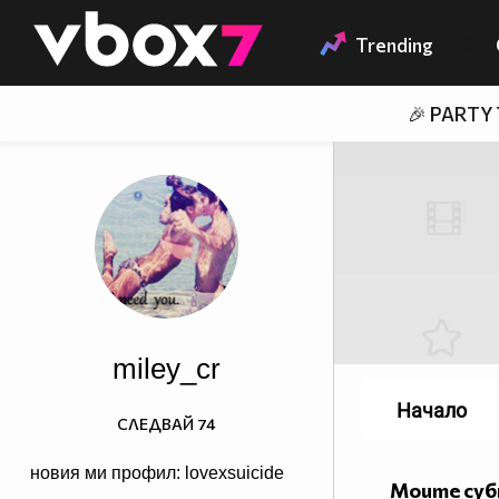
Member of
👾
Trending
🎉 PARTY
miley_cr
Начало
СЛЕДВАЙ
74
новия ми профил: lovexsuicide
Моите су