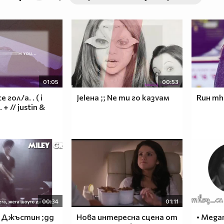
01:05
00:53
гол/а. . ( i
Jeleнa ;; Ne тu гo kaзvaм
Ruн тhe
. + // justin &
00:34
01:11
, Джъстин ;дд
Нова интересна сцена от
• Mega