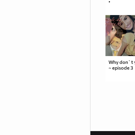
•
Why don`t 
~ episode 3