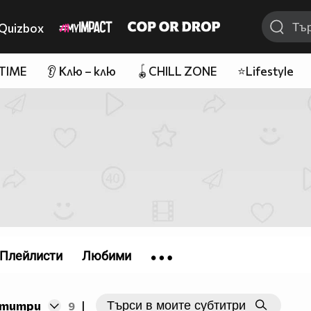
Quizbox
 TIME
👂 Клю – клю
🪀CHILL ZONE
⭐Lifestyle
Плейлисти
Любими
бтитри
9
|