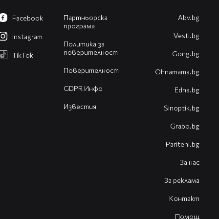
Партньорска
Abv.bg
Facebook
програма
Vesti.bg
Instagram
Политика за
поверителност
Gong.bg
TikTok
Поверителност
Оhnamama.bg
GDPR Инфо
Edna.bg
Известия
Sinoptik.bg
Grabo.bg
Pariteni.bg
За нас
За реклама
Контакт
Помощ