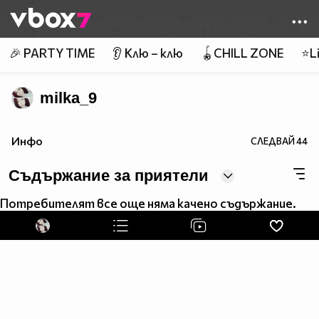
Member of
👾
🎉 PARTY TIME
👂 Клю – клю
🪀CHILL ZONE
⭐Li
milka_9
Инфо
СЛЕДВАЙ
44
Съдържание за приятели
Потребителят все още няма качено съдържание.