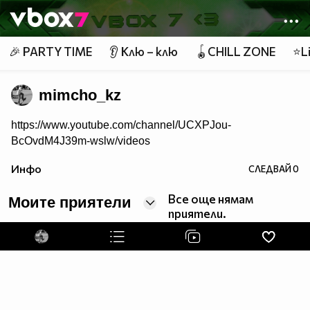
Member of
👾
🎉 PARTY TIME
👂 Клю – клю
🪀CHILL ZONE
⭐Li
mimcho_kz
https://www.youtube.com/channel/UCXPJou-
BcOvdM4J39m-wslw/videos
Инфо
СЛЕДВАЙ
0
Все още нямам
Моите приятели
приятели.