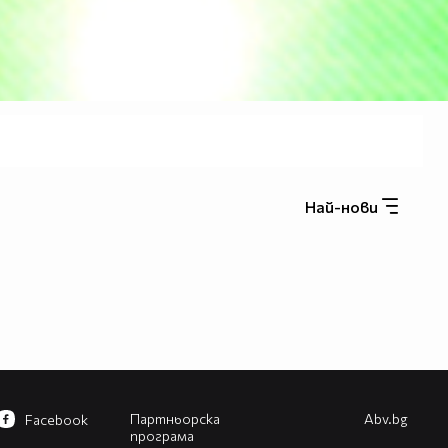
Най-нови
Партньорска
Abv.bg
Facebook
програма