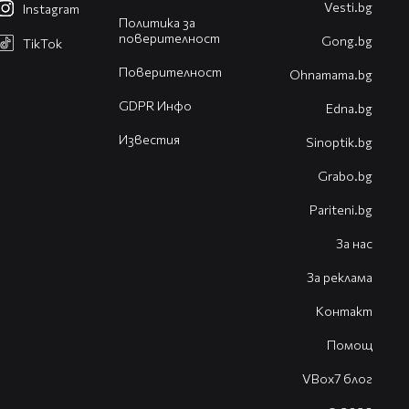
Vesti.bg
Instagram
Политика за
поверителност
Gong.bg
TikTok
Поверителност
Оhnamama.bg
GDPR Инфо
Edna.bg
Известия
Sinoptik.bg
Grabo.bg
Pariteni.bg
За нас
За реклама
Контакт
Помощ
VBox7 блог