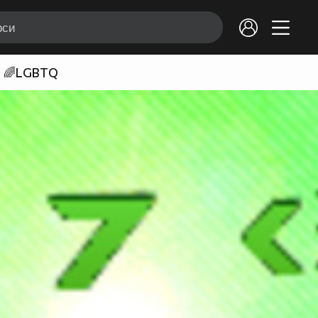
🌈LGBTQ