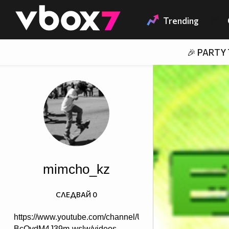
Member of
👾
Trending
🎉 PARTY
mimcho_kz
СЛЕДВАЙ
0
https://www.youtube.com/channel/UCXPJou-
BcOvdM4J39m-wslw/videos