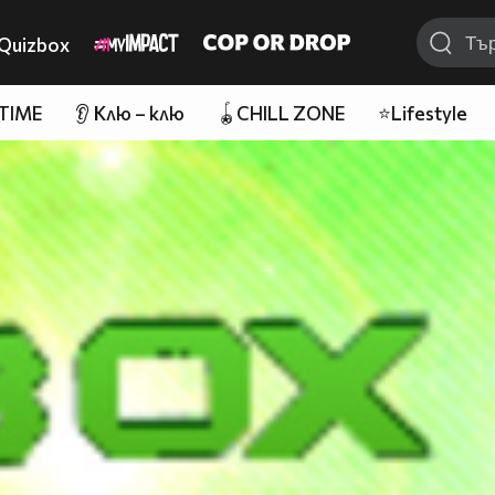
Quizbox
 TIME
👂 Клю – клю
🪀CHILL ZONE
⭐Lifestyle