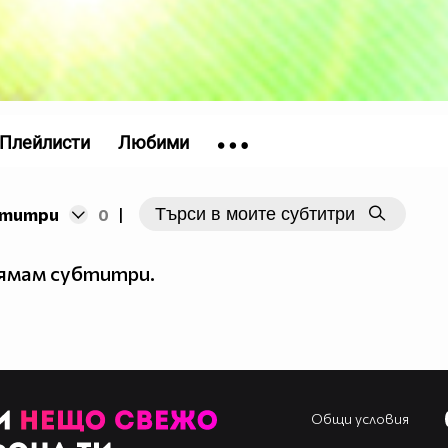
Плейлисти
Любими
бтитри
0
|
нямам субтитри.
Общи условия