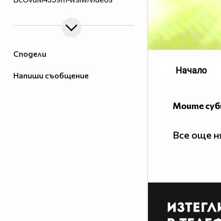
Сподели
Начало
Напиши съобщение
Моите су
Все още 