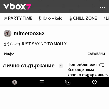
Member of
👾
🎉 PARTY TIME
👂 Клю – клю
🪀CHILL ZONE
⭐Li
mimetoo352
;) :) (love) JUST SAY NO TO MOLLY
Инфо
СЛЕДВАЙ
4
Потребителят
Лично съдържание
все още няма
качено съдържание.