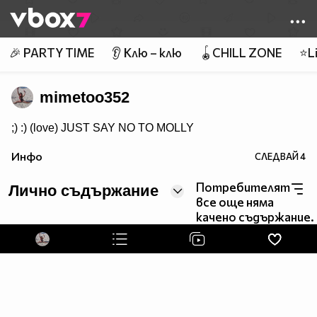
Member of
👾
🎉 PARTY TIME
👂 Клю – клю
🪀CHILL ZONE
⭐Li
mimetoo352
;) :) (love) JUST SAY NO TO MOLLY
Инфо
СЛЕДВАЙ
4
Потребителят
Лично съдържание
все още няма
качено съдържание.