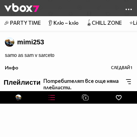
Member of
👾
🎉 PARTY TIME
👂 Клю – клю
🪀CHILL ZONE
⭐Li
mimi253
samo as sam v sarceto
Инфо
СЛЕДВАЙ
1
Потребителят все още няма
Плейлисти
плейлисти.