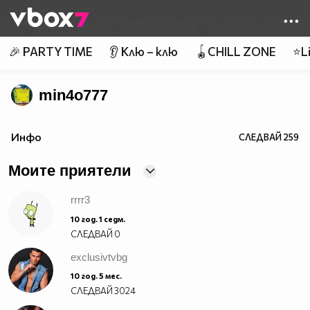
Member of
👾
🎉 PARTY TIME
👂 Клю – клю
🪀CHILL ZONE
⭐Li
min4o777
Инфо
СЛЕДВАЙ
259
Моите приятели
rrrr3
10 год. 1 седм.
СЛЕДВАЙ
0
exclusivtvbg
10 год. 5 мес.
СЛЕДВАЙ
3024