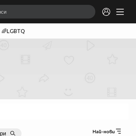
🌈LGBTQ
Най-нови