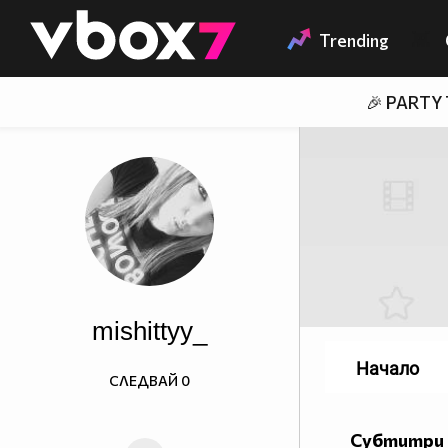
Member of
👾
Trending
🎉 PARTY
mishittyy_
Начало
СЛЕДВАЙ
0
Субтитри 