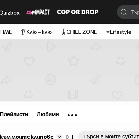
Quizbox
 TIME
👂 Клю – клю
🪀CHILL ZONE
⭐Lifestyle
Плейлисти
Любими
към моите клипове
0
|