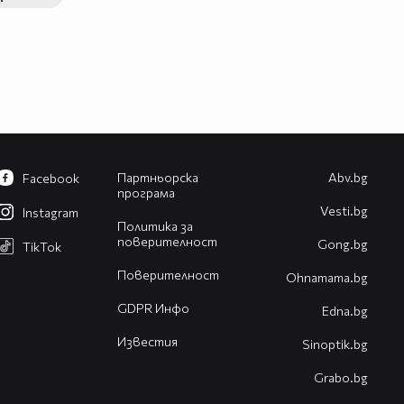
Партньорска
Abv.bg
Facebook
програма
Vesti.bg
Instagram
Политика за
поверителност
Gong.bg
TikTok
Поверителност
Оhnamama.bg
GDPR Инфо
Edna.bg
Известия
Sinoptik.bg
Grabo.bg