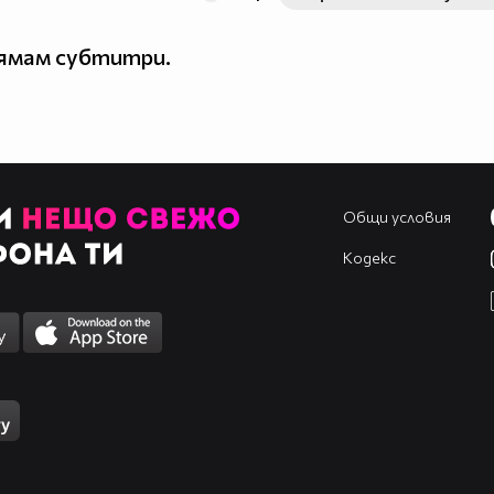
нямам субтитри.
Общи условия
Кодекс