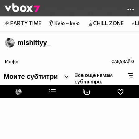
Member of
👾
🎉 PARTY TIME
👂 Клю – клю
🪀CHILL ZONE
⭐Li
mishittyy_
Инфо
СЛЕДВАЙ
0
Все още нямам
Моите субтитри
субтитри.