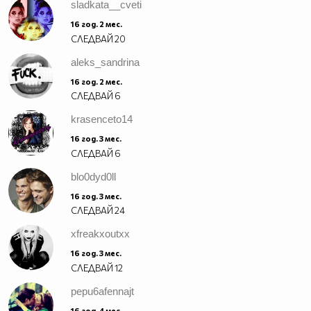
sladkata__cveti
16 год. 2 мес.
СЛЕДВАЙ
20
aleks_sandrina
16 год. 2 мес.
СЛЕДВАЙ
6
krasenceto14
16 год. 3 мес.
СЛЕДВАЙ
6
blo0dyd0ll
16 год. 3 мес.
СЛЕДВАЙ
24
xfreakxoutxx
16 год. 3 мес.
СЛЕДВАЙ
12
pepu6afennajt
16 год. 4 мес.