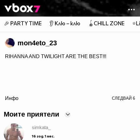
Member of
👾
🎉 PARTY TIME
👂 Клю – клю
🪀CHILL ZONE
⭐Li
mon4eto_23
RIHANNA AND TWILIGHT ARE THE BEST!!!
Инфо
СЛЕДВАЙ
6
Моите приятели
simkata_
16 год. 1 мес.