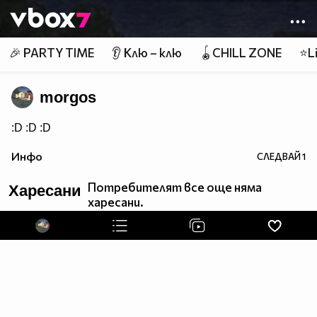
Member of
👾
🎉 PARTY TIME
👂 Клю – клю
🪀CHILL ZONE
⭐Li
morgos
:D :D :D
Инфо
СЛЕДВАЙ
1
Потребителят все още няма
Харесани
харесани.