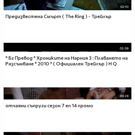
02:10
Предизвестена Смърт ( The Ring ) - Трейлър
02:09
* Бг Превод * Хрониките на Нарния 3 : Плаването на
Разсъмване * 2010 * ( Официален Трейлър ) H Q
00:29
отчаяни съпруги сезон 7 еп 14 промо