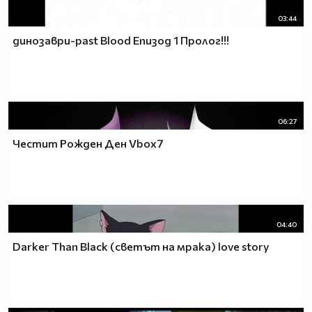
03:44
динозаври-past Blood Епизод 1 Пролог!!!
06:27
Честит Рожден Ден Vbox7
04:40
Darker Than Black (светът на мрака) love story