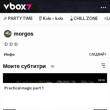
Member of
👾
🎉 PARTY TIME
👂 Клю – клю
🪀CHILL ZONE
⭐Li
morgos
:D :D :D
Инфо
СЛЕДВАЙ
1
Моите субтитри
09:59
Practical magic part 1