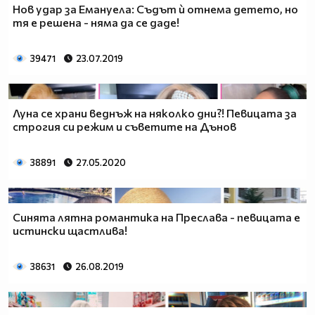
Нов удар за Емануела: Съдът ѝ отнема детето, но
тя е решена - няма да се даде!
39471
23.07.2019
Луна се храни веднъж на няколко дни?! Певицата за
строгия си режим и съветите на Дънов
38891
27.05.2020
Синята лятна романтика на Преслава - певицата е
истински щастлива!
38631
26.08.2019