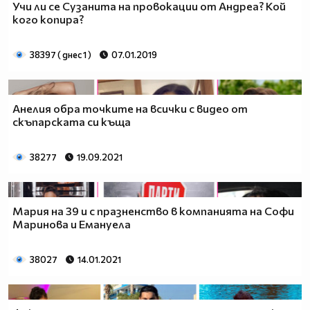
Учи ли се Сузанита на провокации от Андреа? Кой
кого копира?
38397 ( днес 1 )
07.01.2019
Анелия обра точките на всички с видео от
скъпарската си къща
38277
19.09.2021
Мария на 39 и с празненство в компанията на Софи
Маринова и Емануела
38027
14.01.2021