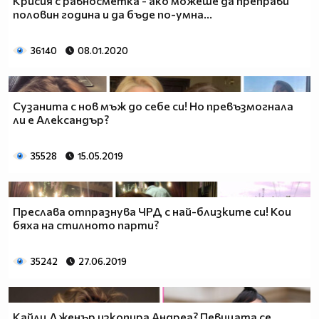
Крисия с равносметка - ако можеше да преправи
половин година и да бъде по-умна...
36140
08.01.2020
Сузанита с нов мъж до себе си! Но превъзмогнала
ли е Александър?
35528
15.05.2019
Преслава отпразнува ЧРД с най-близките си! Кои
бяха на стилното парти?
35242
27.06.2019
Кайли Дженър изкопира Андреа? Певицата се