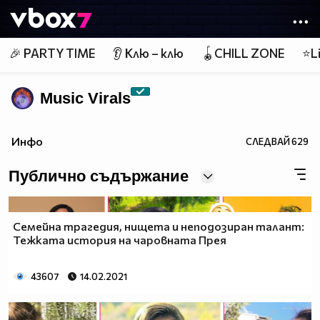
Member of
👾
🎉 PARTY TIME
👂 Клю – клю
🪀CHILL ZONE
⭐Li
Music Virals
Инфо
СЛЕДВАЙ
629
Публично съдържание
Семейна трагедия, нищета и неподозиран талант:
Тежката история на чаровната Прея
43607
14.02.2021