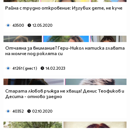
Райна с трудно откровение: Изгубих дете, не куче
43500
12.05.2020
Отчаяна за внимание? Гери-Никол натиска главата
на момче под роклята си
41261 ( днес 1 )
14.02.2023
Старата любов ръжда не хваща! Денис Теофиков и
Десита - отново заедно
40352
02.10.2020