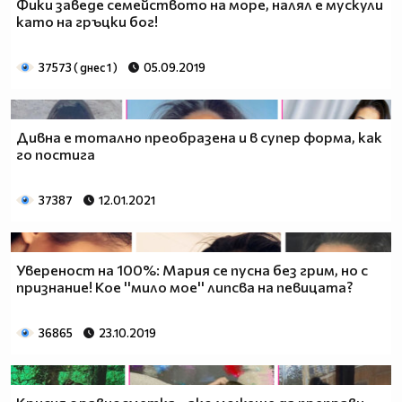
Фики заведе семейството на море, налял е мускули
като на гръцки бог!
37573 ( днес 1 )
05.09.2019
Дивна е тотално преобразена и в супер форма, как
го постига
37387
12.01.2021
Увереност на 100%: Мария се пусна без грим, но с
признание! Кое ''мило мое'' липсва на певицата?
36865
23.10.2019