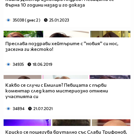
върна 10 години назад и го доказа
35038 ( днес 2 )
25.01.2023
Преслава поздрави хейтърите с ''новия'' си нос,
засегна ги жестоко!
34935
18.06.2019
Какво се случи с Емилия? Певицата с първи
коментар след като мистериозно отмени
участията си
34894
21.07.2021
Криско се пошегува брутално със Слави Трифонов,