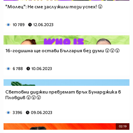
"Молец": Не сме заслужили този успех! 😲
10 789
12.06.2023
16-годишна ще остави България без думи 😲😲😲
6 788
10.06.2023
Световни диджеи превземат връх Бунарджика в
Пловдив 😲😲😲
3 396
09.06.2023
02:19