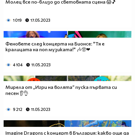
Молец все по-близо до световната сцена 😱🎵
1 019
17.05.2023
Феновете след концерта на Бионсе: "Тя е
кралицата на поп музиката!" 🎶😲❤
4 104
11.05.2023
Мирела от „Игри на волята“ пуска първата си
песен 👂👌
9 212
11.05.2023
Imagine Dragons с концерт в България: какво още да