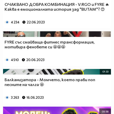
ОЧАКВАНО ДОБРА КОМБИНАЦИЯ - V:RGO и FYRE 🔥
Каква е емоционалната история зад "BUTAM"? 😍
4 234
22.06.2023
FYRE със смайваща фитнес трансформация,
мотивира феновете си 🤩🤩🤩
4 510
20.06.2023
01:33
Балканизатора - Момчето, което прави поп
песните на чалга 🤩
3 263
16.06.2023
05:58