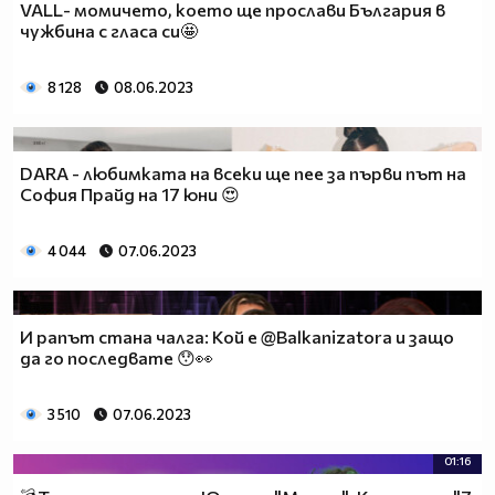
VALL- момичето, което ще прослави България в
чужбина с гласа си🤩
8 128
08.06.2023
DARA - любимката на всеки ще пее за първи път на
София Прайд на 17 юни 😍
4 044
07.06.2023
И рапът стана чалга: Кой е @Balkanizatora и защо
да го последвате 😯👀
3 510
07.06.2023
01:16