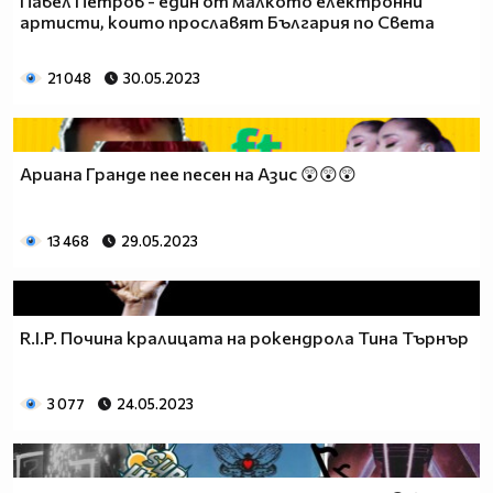
Павел Петров - един от малкото електронни
артисти, които прославят България по Света
21 048
30.05.2023
Ариана Гранде пее песен на Азис 😲😲😲
13 468
29.05.2023
R.I.P. Почина кралицата на рокендрола Тина Търнър
3 077
24.05.2023