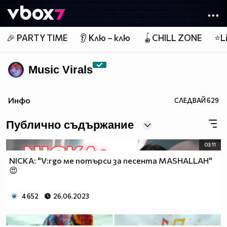
Member of
👾
🎉 PARTY TIME
👂 Клю – клю
🪀CHILL ZONE
⭐Li
Music Virals
Инфо
СЛЕДВАЙ
629
Публично съдържание
03:11
NICKA: "V:rgo ме потърси за песента MASHALLAH"
😍
4 652
26.06.2023