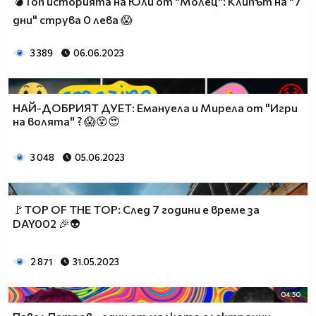
💣Топ историята на Юли от "Молец": Клипът на "7
дни" струва 0 лева 😱
3 389
06.06.2023
НАЙ-ДОБРИЯТ ДУЕТ: Емануела и Мирела от "Игри
на волята" ? 😱😵😍
3 048
05.06.2023
🚩TOP OF THE TOP: След 7 години е време за
DAY002 🎉👽
2 871
31.05.2023
04:50