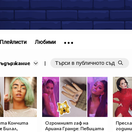
Плейлисти
Любими
съдържание
|
ата Кончита
Огромният гаф на
Преслав
е Билал,
Ариана Гранде: Певицата
години