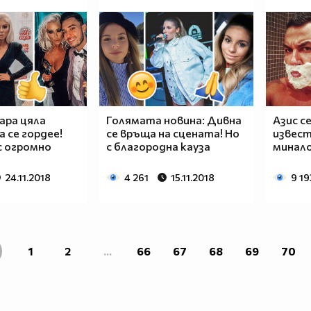
ара цяла
Голямата новина: Дивна
Азис с
а се гордее!
се връща на сцената! Но
извест
с огромно
с благородна кауза
минал
24.11.2018
4 261
15.11.2018
9 19
1
2
...
66
67
68
69
70