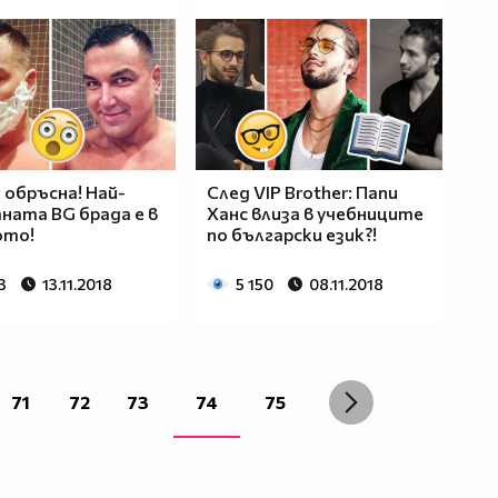
е обръсна! Най-
След VIP Brother: Папи
ната BG брада е в
Ханс влиза в учебниците
ото!
по български език?!
3
13.11.2018
5 150
08.11.2018
71
72
73
74
75