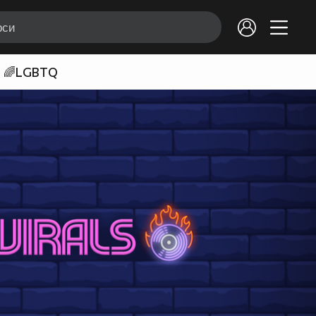
🌈LGBTQ