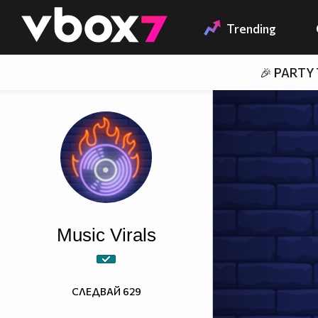
Member of
👾
Trending
🎉 PARTY
Music Virals
СЛЕДВАЙ
629