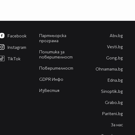
Партньорска
Abv.bg
Facebook
програма
Vesti.bg
Instagram
Политика за
поверителност
Gong.bg
TikTok
Поверителност
Оhnamama.bg
GDPR Инфо
Edna.bg
Известия
Sinoptik.bg
Grabo.bg
Pariteni.bg
За нас