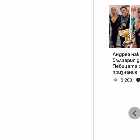
Андреа нак
България д
Певицата 
признание
9 263