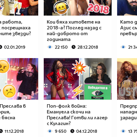
на работа,
Кои бяха хитовете на
Като д
к посрещнаха
2018-а? Поглед назад с
Азис с
ните звезди?
най-доброто от
превърн
годината
02.01.2019
22 150
28.12.2018
21 3
Преслава в
Поп-фолк война:
Предпр
рия,
Емануела скочи на
нападн
 бясна
Преслава! Готви ли лагер
заради
с Кулагин?
11.12.2018
9 650
04.12.2018
13 7