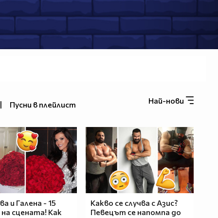
Най-нови
|
Пусни в плейлист
а и Галена - 15
Какво се случва с Азис?
 на сцената! Как
Певецът се напомпа до