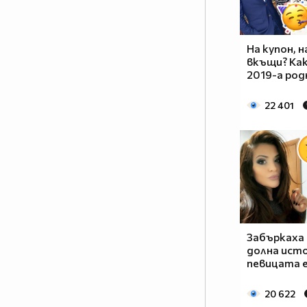
На купон, 
вкъщи? Ка
2019-а род
22 401
Забъркаха 
долна исто
певицата е
20 622