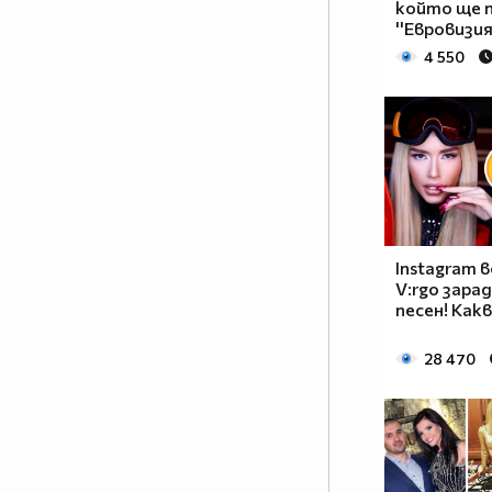
който ще п
''Евровизия
4 550
Instagram в
V:rgo зара
песен! Какв
28 470