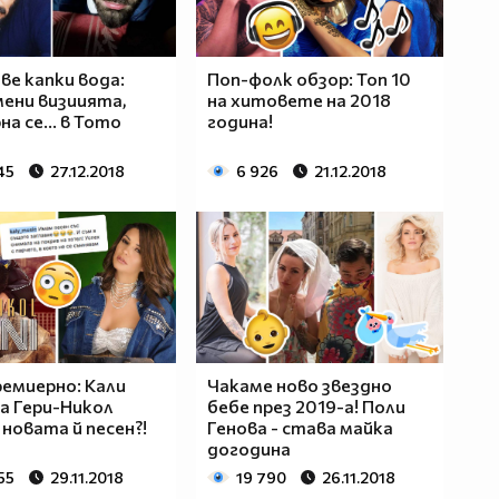
ве капки вода:
Поп-фолк обзор: Топ 10
мени визиията,
на хитовете на 2018
а се... в Тото
година!
45
27.12.2018
6 926
21.12.2018
емиерно: Кали
Чакаме ново звездно
а Гери-Никол
бебе през 2019-а! Поли
 новата й песен?!
Генова - става майка
догодина
55
29.11.2018
19 790
26.11.2018