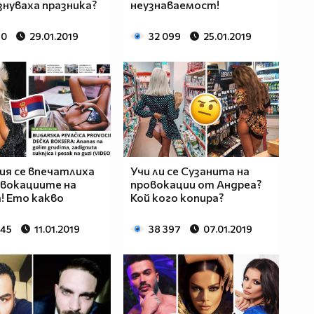
нуваха празника?
неузнаваемост!
10
29.01.2019
32 099
25.01.2019
ия се впечатлиха
Учи ли се Сузанита на
вокациите на
провокации от Андреа?
! Ето какво
Кой кого копира?
645
11.01.2019
38 397
07.01.2019