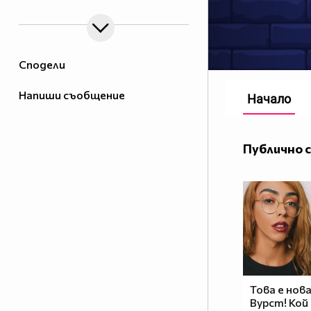
Сподели
Напиши съобщение
Начало
Публично 
Това е нов
Вурст! Кой 