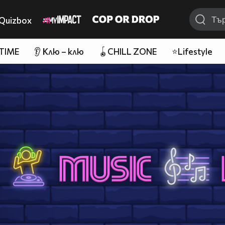
Quizbox
 TIME
👂 Клю – клю
🪀CHILL ZONE
⭐Lifestyle