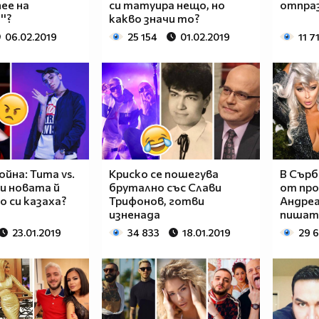
ее на
си татуира нещо, но
отпраз
''?
какво значи то?
06.02.2019
25 154
01.02.2019
11 7
ойна: Тита vs.
Криско се пошегува
В Сърб
ди новата й
брутално със Слави
от про
о си казаха?
Трифонов, готви
Андреа
изненада
пишат
23.01.2019
34 833
18.01.2019
29 