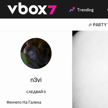
Member of
👾
Trending
🎉 PARTY
n3vi
СЛЕДВАЙ
0
Фенчето На Галена