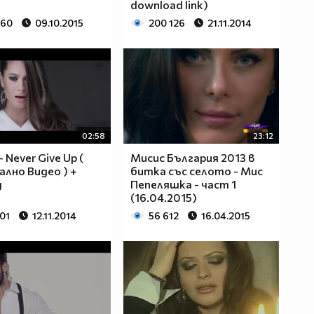
download link)
660
09.10.2015
200 126
21.11.2014
02:58
23:12
- Never Give Up (
Мисис България 2013 в
лно Видео ) +
битка със селото - Мис
д
Пепеляшка - част 1
(16.04.2015)
01
12.11.2014
56 612
16.04.2015