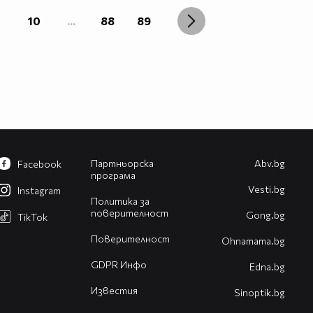
10
...
88
89
Партньорска
Abv.bg
Facebook
програма
Vesti.bg
Instagram
Политика за
поверителност
Gong.bg
TikTok
Поверителност
Оhnamama.bg
GDPR Инфо
Edna.bg
Известия
Sinoptik.bg