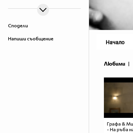
Сподели
Напиши съобщение
Начало
Любими
|
Графа & М
- На ръба 