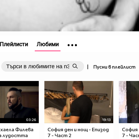
Плейлисти
Любими
|
Пусни в плейлист
03:26
19:13
ихаела Филева
София ден и нощ - Епизод
София 
на лудостта
7 - Част 2
7 - Час