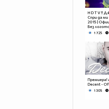
H D T V !! Д
Спри да ми
2015 | Офиц
Без логот
1 725
Премиера! A
Decent - Of
1 305