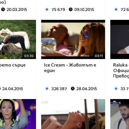
deo)
20.03.2015
75 679
09.10.2015
72 
03:30
03:11
моето сърце
Ice Cream - Животът е
Raluka 
един
Официа
Прево
24.04.2015
326 387
28.04.2015
33 7