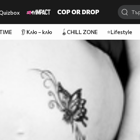
Quizbox
 TIME
👂 Клю – клю
🪀CHILL ZONE
⭐Lifestyle