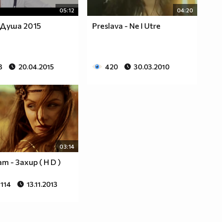
05:12
04:20
 Душа 2015
Preslava - Ne I Utre
3
20.04.2015
420
30.03.2010
03:14
am - Захир ( H D )
 114
13.11.2013