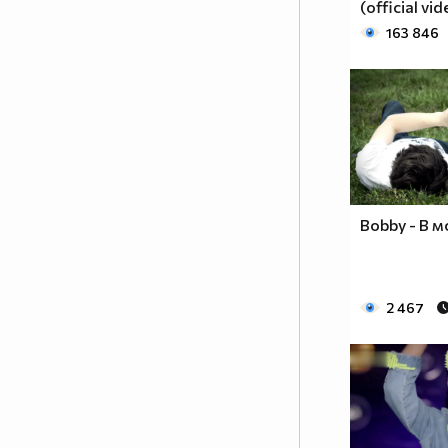
(official vi
163 846
Bobby - В 
2 467