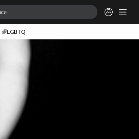
🌈LGBTQ