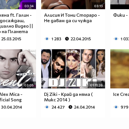
03:34
03:13
жена ft. Галин -
Алисия И Тони Стораро -
Фики -
 досаждаш,
Не давам да си чужда
иално Видео | |
о на Планета
25.03.2015
1 283
22.04.2015
1 03
03:05
01:11:26
lex Mica -
Dj Ziki - Край да няма (
Ice Cre
ficial Song
Микс 2014 )
30.04.2014
24 427
24.04.2014
979