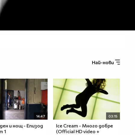
Най-нови
14:47
03:15
ден и нощ - Епизод
Ice Cream - Много добре
т 1
(Official HD video +