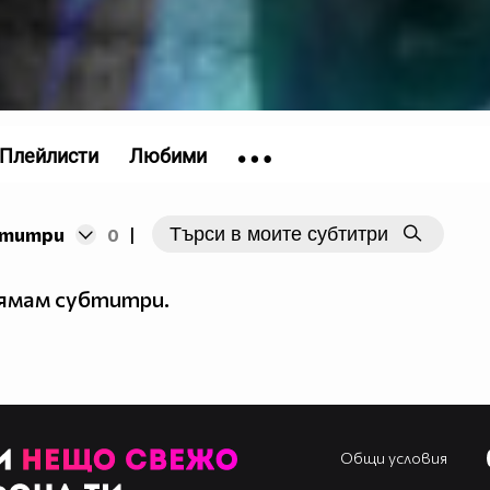
Плейлисти
Любими
бтитри
0
|
нямам субтитри.
Общи условия