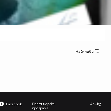
Най-нови
Партньорска
Abv.bg
Facebook
програма