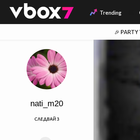
Member of
👾
Trending
🎉 PARTY
nati_m20
СЛЕДВАЙ
3