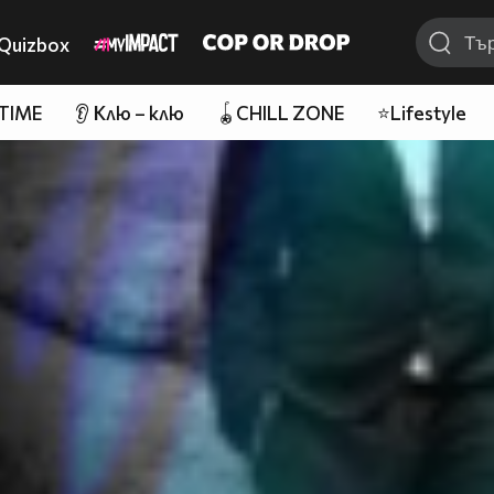
Quizbox
 TIME
👂 Клю – клю
🪀CHILL ZONE
⭐Lifestyle