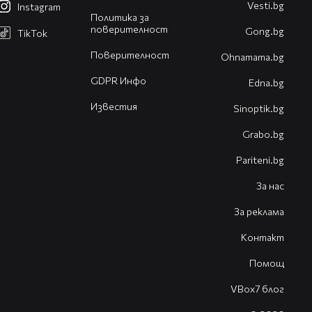
Vesti.bg
Instagram
Политика за
поверителност
Gong.bg
TikTok
Поверителност
Оhnamama.bg
GDPR Инфо
Edna.bg
Известия
Sinoptik.bg
Grabo.bg
Pariteni.bg
За нас
За реклама
Контакт
Помощ
VBox7 блог