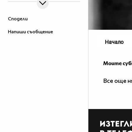
Сподели
Напиши съобщение
Начало
Моите су
Все още 