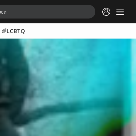
🌈LGBTQ