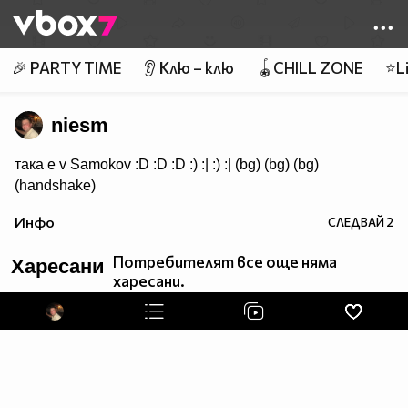
Member of
👾
🎉 PARTY TIME
👂 Клю – клю
🪀CHILL ZONE
⭐Li
niesm
така е v Samokov :D :D :D :) :| :) :| (bg) (bg) (bg)
(handshake)
Инфо
СЛЕДВАЙ
2
Потребителят все още няма
Харесани
харесани.