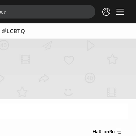
🌈LGBTQ
Най-нови