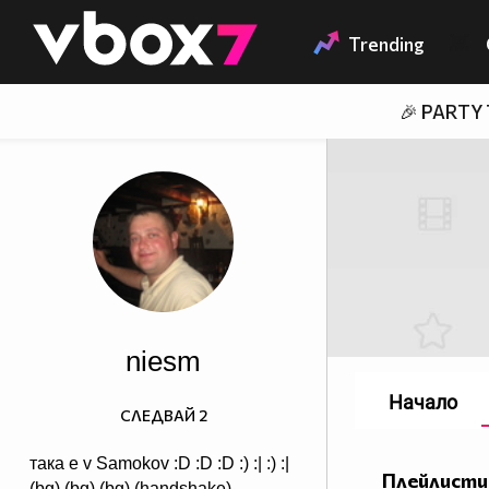
Member of
👾
Trending
🎉 PARTY
niesm
Начало
СЛЕДВАЙ
2
така е v Samokov :D :D :D :) :| :) :|
Плейлисти
(bg) (bg) (bg) (handshake)