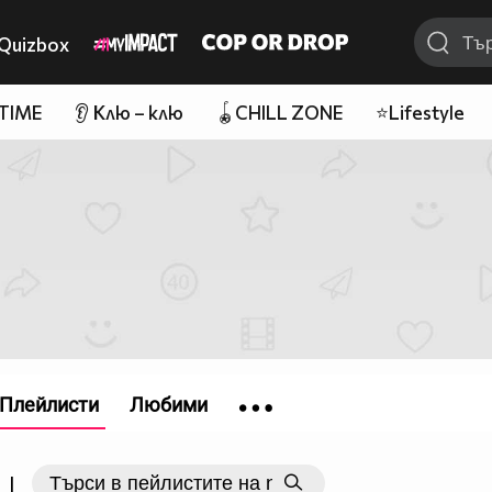
Quizbox
 TIME
👂 Клю – клю
🪀CHILL ZONE
⭐Lifestyle
Плейлисти
Любими
|