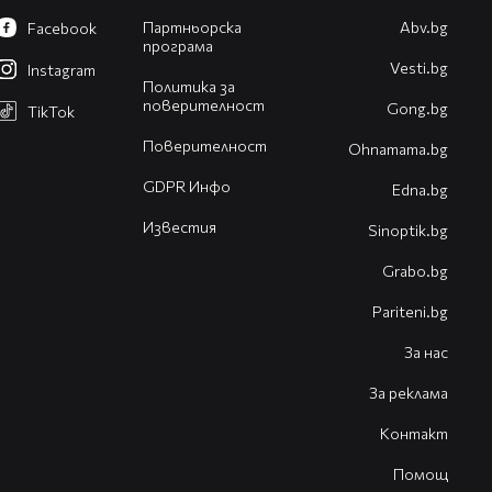
Партньорска
Abv.bg
Facebook
програма
Vesti.bg
Instagram
Политика за
поверителност
Gong.bg
TikTok
Поверителност
Оhnamama.bg
GDPR Инфо
Edna.bg
Известия
Sinoptik.bg
Grabo.bg
Pariteni.bg
За нас
За реклама
Контакт
Помощ