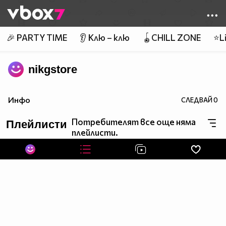
Member of
👾
🎉 PARTY TIME
👂 Клю – клю
🪀CHILL ZONE
⭐Li
nikgstore
Инфо
СЛЕДВАЙ
0
Потребителят все още няма
Плейлисти
плейлисти.